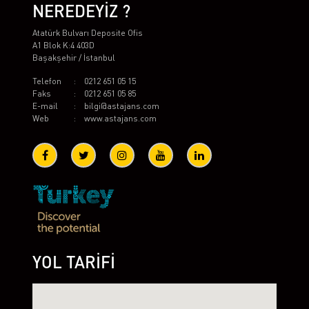
NEREDEYİZ ?
Atatürk Bulvarı Deposite Ofis
A1 Blok K:4 403D
Başakşehir / İstanbul
Telefon
:
0212 651 05 15
Faks
:
0212 651 05 85
E-mail
:
bilgi@astajans.com
Web
:
www.astajans.com
YOL TARİFİ