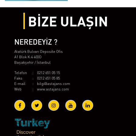
BİZE ULAŞIN
NEREDEYİZ ?
Atatürk Bulvarı Deposite Ofis
A1 Blok K:4 403D
Başakşehir / İstanbul
Telefon
:
0212 651 05 15
Faks
:
0212 651 05 85
E-mail
:
bilgi@astajans.com
Web
:
www.astajans.com